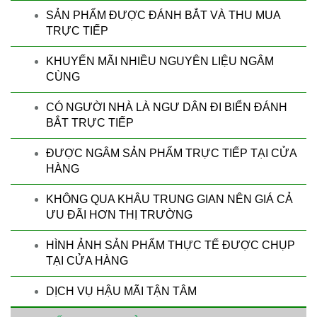
SẢN PHẨM ĐƯỢC ĐÁNH BẮT VÀ THU MUA
TRỰC TIẾP
KHUYẾN MÃI NHIỀU NGUYÊN LIỆU NGÂM
CÙNG
CÓ NGƯỜI NHÀ LÀ NGƯ DÂN ĐI BIỂN ĐÁNH
BẮT TRỰC TIẾP
ĐƯỢC NGÂM SẢN PHẨM TRỰC TIẾP TẠI CỬA
HÀNG
KHÔNG QUA KHÂU TRUNG GIAN NÊN GIÁ CẢ
ƯU ĐÃI HƠN THỊ TRƯỜNG
HÌNH ẢNH SẢN PHẨM THỰC TẾ ĐƯỢC CHỤP
TẠI CỬA HÀNG
DỊCH VỤ HẬU MÃI TẬN TÂM