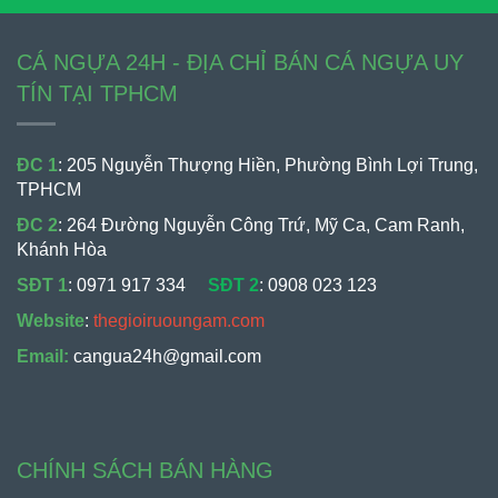
CÁ NGỰA 24H - ĐỊA CHỈ BÁN CÁ NGỰA UY
TÍN TẠI TPHCM
ĐC 1
: 205 Nguyễn Thượng Hiền, Phường Bình Lợi Trung,
TPHCM
ĐC 2
: 264 Đường Nguyễn Công Trứ, Mỹ Ca, Cam Ranh,
Khánh Hòa
SĐT 1
:
0971 917 334
SĐT 2
:
0908 023 123
Website
:
thegioiruoungam.com
Email:
cangua24h@gmail.com
CHÍNH SÁCH BÁN HÀNG