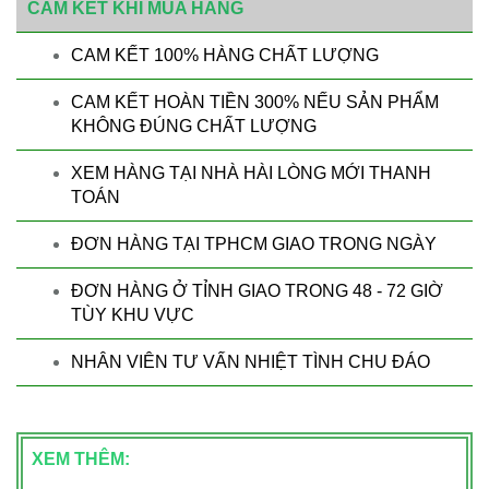
CAM KẾT KHI MUA HÀNG
CAM KẾT 100% HÀNG CHẤT LƯỢNG
CAM KẾT HOÀN TIỀN 300% NẾU SẢN PHẨM
KHÔNG ĐÚNG CHẤT LƯỢNG
XEM HÀNG TẠI NHÀ HÀI LÒNG MỚI THANH
TOÁN
ĐƠN HÀNG TẠI TPHCM GIAO TRONG NGÀY
ĐƠN HÀNG Ở TỈNH GIAO TRONG 48 - 72 GIỜ
TÙY KHU VỰC
NHÂN VIÊN TƯ VẤN NHIỆT TÌNH CHU ĐÁO
XEM THÊM: