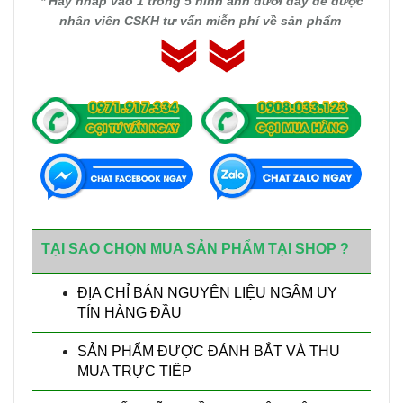
* Hãy nhấp vào 1 trong 5 hình ảnh dưới đây để được
nhân viên CSKH tư vấn miễn phí về sản phẩm
TẠI SAO CHỌN MUA SẢN PHẨM TẠI SHOP ?
ĐỊA CHỈ BÁN NGUYÊN LIỆU NGÂM UY
TÍN HÀNG ĐẦU
SẢN PHẨM ĐƯỢC ĐÁNH BẮT VÀ THU
MUA TRỰC TIẾP