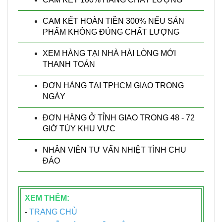
CAM KẾT HOÀN TIỀN 300% NẾU SẢN
PHẨM KHÔNG ĐÚNG CHẤT LƯỢNG
XEM HÀNG TẠI NHÀ HÀI LÒNG MỚI
THANH TOÁN
ĐƠN HÀNG TẠI TPHCM GIAO TRONG
NGÀY
ĐƠN HÀNG Ở TỈNH GIAO TRONG 48 - 72
GIỜ TÙY KHU VỰC
NHÂN VIÊN TƯ VẤN NHIỆT TÌNH CHU
ĐÁO
XEM THÊM:
-
T
RANG CHỦ