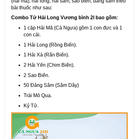
(hải mã), hải long, hải sâm, sao biển, đảng sâm theo
bài thuốc như sau:
Combo Tứ Hải Long Vương bình 2l bao gồm:
1 cặp Hải Mã (Cá Ngựa) gồm 1 con đực và 1
con cái.
1 Hải Long (Rồng Biển).
1 Hải Xà (Rắn Biển).
2 Hải Yến (Chim Biển).
2 Sao Biển.
50 Đảng Sâm (Sâm Dây)
Trái Mỏ Quạ.
Kỷ Tử.