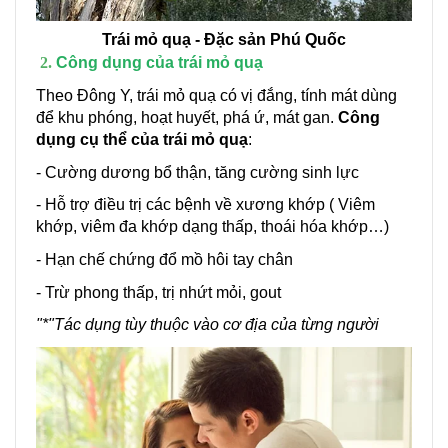
Trái mỏ quạ - Đặc sản Phú Quốc
Công dụng của trái mỏ quạ
Theo Đông Y, trái mỏ quạ có vị đắng, tính mát dùng
để khu phóng, hoạt huyết, phá ứ, mát gan.
Công
dụng cụ thể của trái mỏ quạ
:
- Cường dương bổ thận, tăng cường sinh lực
- Hỗ trợ điều trị các bệnh về xương khớp ( Viêm
khớp, viêm đa khớp dạng thấp, thoái hóa khớp…)
- Hạn chế chứng đổ mồ hôi tay chân
- Trừ phong thấp, trị nhứt mỏi, gout
"*"Tác dụng tùy thuộc vào cơ địa của từng người