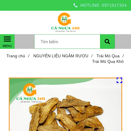
HOTLINE:
0971917334
Trang chủ
/
NGUYÊN LIỆU NGÂM RƯỢU
/
Trái Mỏ Quạ
/
Trái Mỏ Quạ Khô