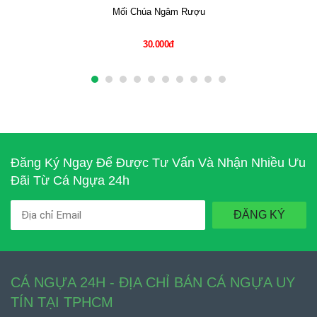
Mối Chúa Ngâm Rượu
30.000đ
Đăng Ký Ngay Để Được Tư Vấn Và Nhận Nhiều Ưu
Đãi Từ Cá Ngựa 24h
ĐĂNG KÝ
CÁ NGỰA 24H - ĐỊA CHỈ BÁN CÁ NGỰA UY
TÍN TẠI TPHCM