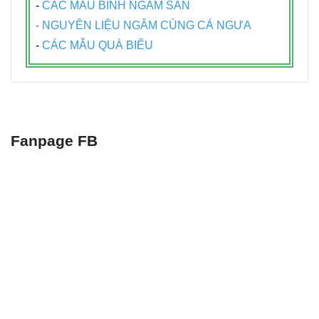
-
CÁC MẪU BÌNH NGÂM SẲN
-
NGUYÊN LIỆU NGÂM CÙNG CÁ NGƯA
-
CÁC MẪU QUÀ BIẾU
Fanpage FB