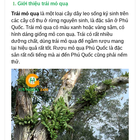
Giới thiệu trái mỏ quạ
Trái mỏ quạ
là một loại cây dây leo sống ký sinh trên
các cây cổ thụ ở rừng nguyên sinh, là đặc sản ở Phú
Quốc. Trái mỏ quạ có màu xanh hoặc vàng sậm, có
hình dáng giống mỏ con quạ. Trái có rất nhiều
dưỡng chất, dùng trái mỏ quạ để ngâm rượu mang
lại hiệu quả rất tốt. Rượu mỏ quạ Phú Quốc là đặc
sản rất nổi tiếng mà ai đến Phú Quốc cũng phải nếm
thử.