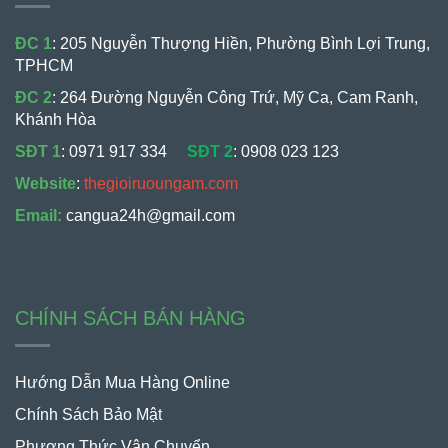
ĐC 1
: 205 Nguyễn Thượng Hiền, Phường Bình Lợi Trung,
TPHCM
ĐC 2
: 264 Đường Nguyễn Công Trứ, Mỹ Ca, Cam Ranh,
Khánh Hòa
SĐT 1
:
0971 917 334
SĐT 2
:
0908 023 123
Website
:
thegioiruoungam.com
Email:
cangua24h@gmail.com
CHÍNH SÁCH BÁN HÀNG
Hướng Dẫn Mua Hàng Online
Chính Sách Bảo Mật
Phương Thức Vận Chuyển