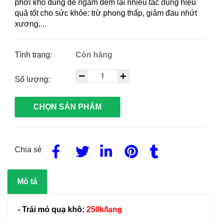
phơi khô dùng để ngâm đem lại nhiều tác dụng hiệu
quả tốt cho sức khỏe: trừ phong thấp, giảm đau nhứt
xương,
...
Tình trạng:
Còn hàng
Số lượng:
CHỌN SẢN PHẨM
Chia sẻ
Mô tả
- Trái mỏ quạ khô:
250k/lạng