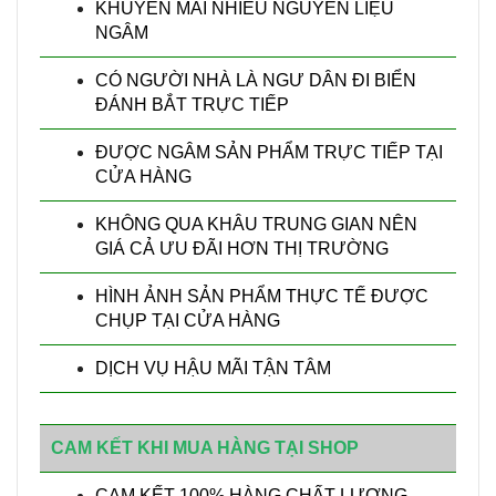
KHUYẾN MÃI NHIỀU NGUYÊN LIỆU
NGÂM
CÓ NGƯỜI NHÀ LÀ NGƯ DÂN ĐI BIỂN
ĐÁNH BẮT TRỰC TIẾP
ĐƯỢC NGÂM SẢN PHẨM TRỰC TIẾP TẠI
CỬA HÀNG
KHÔNG QUA KHÂU TRUNG GIAN NÊN
GIÁ CẢ ƯU ĐÃI HƠN THỊ TRƯỜNG
HÌNH ẢNH SẢN PHẨM THỰC TẾ ĐƯỢC
CHỤP TẠI CỬA HÀNG
DỊCH VỤ HẬU MÃI TẬN TÂM
CAM KẾT KHI MUA HÀNG TẠI SHOP
CAM KẾT 100% HÀNG CHẤT LƯỢNG