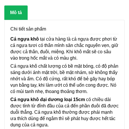
Mô tả
Chi tiết sản phẩm
Cá ngựa khô
tại cửa hàng là cá ngựa được phơi từ
cá ngựa tươi có thân mình săn chắc nguyên vẹn, giữ
được cả thân, đuôi, miệng. Khi khô mắt sẽ co sâu
vào trong hốc mắt và có màu ghi.
Cá ngựa khô chất lượng có bề mặt bóng, có độ phản
sáng dưới ánh mặt trời, bề mặt nhám, sờ không thấy
nhớt và ẩm. Có độ cứng, rất khó để bẻ gãy hay bóp
vụn bằng tay, khi làm ướt có thể uốn cong được. Nó
có mùi tanh nhẹ, thoang thoảng thơm.
Cá ngựa khô đại dương loại 15cm
có chiều dài
được tính từ đỉnh đầu của cá đến phần đuôi đã được
duỗi thẳng. Cá ngựa khô thường được phái mạnh
ưa thích dùng để ngâm thì sẽ phát huy được hết tác
dụng của cá ngựa.