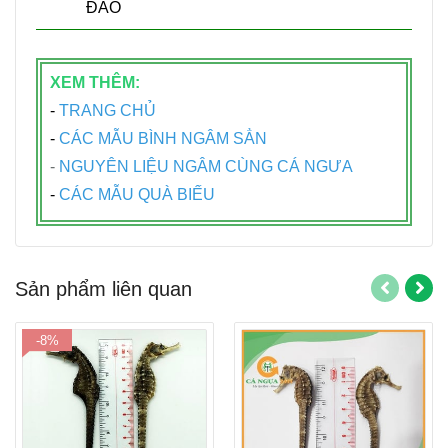
ĐÁO
XEM THÊM:
-
T
RANG CHỦ
-
CÁC MẪU BÌNH NGÂM SẲN
-
NGUYÊN LIỆU NGÂM CÙNG CÁ NGƯA
-
CÁC MẪU QUÀ BIẾU
Sản phẩm liên quan
-8%