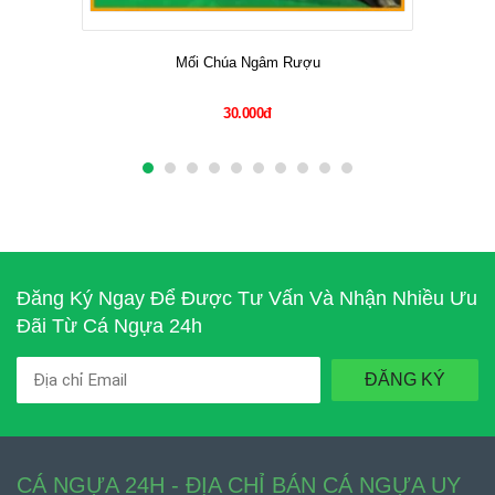
Mối Chúa Ngâm Rượu
30.000đ
Đăng Ký Ngay Để Được Tư Vấn Và Nhận Nhiều Ưu
Đãi Từ Cá Ngựa 24h
ĐĂNG KÝ
CÁ NGỰA 24H - ĐỊA CHỈ BÁN CÁ NGỰA UY