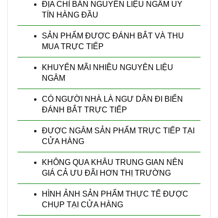
ĐỊA CHỈ BÁN NGUYÊN LIỆU NGÂM UY
TÍN HÀNG ĐẦU
SẢN PHẨM ĐƯỢC ĐÁNH BẮT VÀ THU
MUA TRỰC TIẾP
KHUYẾN MÃI NHIỀU NGUYÊN LIỆU
NGÂM
CÓ NGƯỜI NHÀ LÀ NGƯ DÂN ĐI BIỂN
ĐÁNH BẮT TRỰC TIẾP
ĐƯỢC NGÂM SẢN PHẨM TRỰC TIẾP TẠI
CỬA HÀNG
KHÔNG QUA KHÂU TRUNG GIAN NÊN
GIÁ CẢ ƯU ĐÃI HƠN THỊ TRƯỜNG
HÌNH ẢNH SẢN PHẨM THỰC TẾ ĐƯỢC
CHỤP TẠI CỬA HÀNG