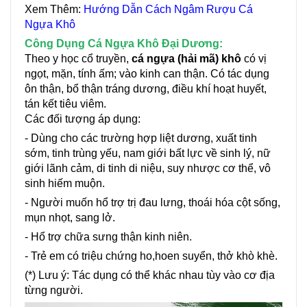
Xem Thêm:
Hướng Dẫn Cách Ngâm Rượu Cá
Ngựa Khô
Công Dụng Cá Ngựa Khô Đại Dương:
Theo y học cổ truyền,
cá ngựa (hải mã) khô
có vị
ngọt, mặn, tính ấm; vào kinh can thận. Có tác dụng
ôn thận, bổ thận tráng dương, điều khí hoạt huyết,
tán kết tiêu viêm.
Các đối tượng áp dụng:
- Dùng cho các trường hợp liệt dương, xuất tinh
sớm, tinh trùng yếu, nam giới bất lực về sinh lý, nữ
giới lãnh cảm, di tinh di niệu, suy nhược cơ thể, vô
sinh hiếm muộn.
- Người muốn hổ trợ trị đau lưng, thoái hóa cột sống,
mụn nhọt, sang lở.
- Hổ trợ chữa sưng thận kinh niên.
- Trẻ em có triệu chứng ho,hoen suyển, thở khò khè.
(*) Lưu ý: Tác dụng có thể khác nhau tùy vào cơ địa
từng người.